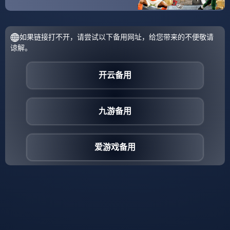
这场比赛过后,外界对丹麦的期待陡然升高，这支拥有贝林厄姆的丹麦
队，已经展现出了一种与过往不同的冠军气质，贝林厄姆的存在，让
丹麦的中场拥有了最稀缺的“节奏变速器”，他既能在需要时放慢节
奏，用传球消磨对手意志，也能在电光火石间送出致命一击，丹麦主
帅赛后对他的评价一语中的：“他让我们的足球变得更加立体，更加不
可预测，当他成为球队的节拍器时，我们就没有登不过去的山。”
从这个角度看,丹麦横扫乌拉圭绝非偶然，贝林厄姆已经完成了从“天