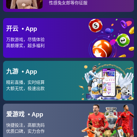
仿佛他早已在脑海中预演了无数次。
下半场的贝林厄姆,更像是一位冷静的棋手，他看到了乌拉圭防线因急
于压上而出现的空当，第57分钟，他在反击中带球推进，吸引了三名
防守球员后，突然将球分向左路，助攻多尔贝格单刀破门，这一系列
的传球选择、节奏变化和对防守球员重心的诱导，展现的不仅仅是技
术，更是一种超越年龄的战术智慧，整场比赛，他传球成功率高达
93%，创造了5次关键传球，2次直接助攻，并间接策动了第一个进
球，如此全面的数据背后，是他对比赛节奏无与伦比的掌控力。