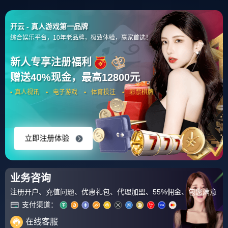
开云专注提供全球足球篮球赛事即时比分直播服务，kaiyun确保数据精准可靠。
中文版
English
Web navigation
Home
赛程公布
开云体育官方网站-冰原惊雷，2026世界杯F组冰岛完胜巴西，巴雷拉一战封神
开云体育平台APP-北欧铁骑的黄昏，比利时精准压制瑞典，拉什福德一剑封喉定乾坤
开云官网-非洲雄狮怒吼，2026世界杯D组焦点战，喀麦隆3-0横扫意大利，德布劳内上演大师级表现
开云APP-亚细亚风暴震撼欧罗巴，2026世界杯黑马之战，泰国碾压法国，京多安带队绝杀挽狂澜
开云平台-绿茵烽火，2026世界杯豪门对决，阿根廷 vs 丹麦，凯恩引领默契风暴