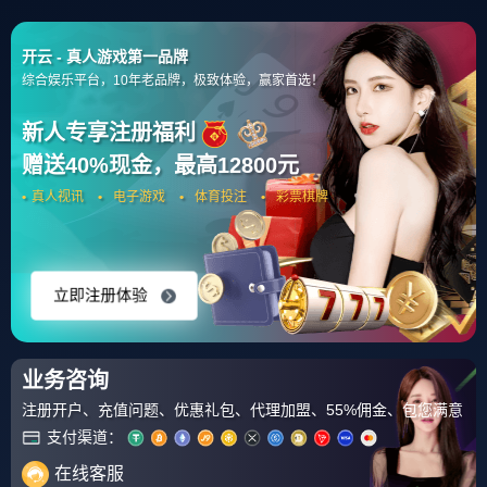
开云专注提供全球足球篮球赛事即时比分直播服务，kaiyun确保数据精准可靠。
中文版
English
Web navigation
Home
国际足球
Content
开云下载-亚平宁的绝地反击，2026世界杯D组强强对
话，意大利绝杀瑞典，罗德里戈闪耀全场
Publisher:开云世界杯2026
Time:2026-06-25
Number:55
2026年的夏天，注定属于足球的狂欢，当世界杯的烽火在北美大陆熊
熊燃起，D组——这个被媒体称为“死亡之组”的战场，早已成为全球球
迷瞩目的焦点，意大利与瑞典，两支欧洲传统劲旅，在这个小组中狭
路相逢，前者是四届世界杯冠军得主，拥有深厚的底蕴与永不熄灭的