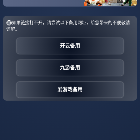
锋库尔森在混战中凌空扫射破门，将比分扳为1:1，那一刻，意大利人
的心似乎跌入了冰窖，而瑞典球迷的欢呼声震耳欲聋，比赛似乎注定
要以平局收场，但足球的魅力,恰在于它的不可预知。
补时第四分钟，意大利获得前场任意球，距离球门二十八米，位置偏
左，所有目光都集中在主罚的球员身上，罗德里戈站在球前，深吸一
口气，他环顾了人墙，观察了门将的站位，随即助跑、摆腿、发力
——皮球带着强烈的旋转，越过人墙顶端，急速下坠，直挂球门右上
死角，门将虽然做出了扑救动作,但指尖距离皮球仍有数厘米之差。
绝杀！全场沸腾！
2:1，意大利在最后时刻完成了绝地反击，罗德里戈在这场比赛中完成
梅开二度，两个进球堪称教科书级的个人能力展示——第一球利用个
人技术撕开防线，第二球用完美的任意球直接锁定胜局，赛后，全场
球迷高呼他的名字，媒体用“罗德里戈时刻”形容这场经典对决。
罗德里戈的闪耀并非偶然，这名从小在桑托斯青训营成长的球员，早
年在皇马就已崭露头角，他拥有南美球员独有的灵性与脚下技术，又
兼具欧洲足球要求的战术纪律与比赛阅读能力，本届世界杯，他选择