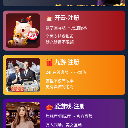
蓝衣之魂；后者则是北欧足球的杰出代表，身材高大、战术严谨、反
击犀利，双方在小组赛第二轮相遇，这场比赛不仅关乎出线主动权，
更是一场荣誉与尊严的较量，而最终，比赛以意大利在补时阶段绝杀
瑞典落幕，但比绝杀更令人难以忘怀的，是那个年仅22岁的巴西少年
——罗德里戈，他在这片绿茵场上,彻底点燃了整个世界。
比赛从一开始就进入了白热化状态，意大利队延续了传统的高位压迫
与控球节奏，试图用技术与整体配合撕开瑞典的防线，而瑞典队则稳
守反击，将阵型压缩得极为紧凑，用身体对抗和拦截限制意大利的传
控，上半场双方虽互有攻守，但真正意义上的威胁寥寥，意大利的进
攻过于依赖中路渗透，而瑞典面对蓝衣军团的传导，始终保持着极高
的执行力,甚至有几次险些利用定位球打破僵局。
转折点发生在下半场的第七十分钟，意大利主帅果断换人，也将战术
重心转向边路突破，这一调整迅速见效，更为关键的，是让另一位球
员——巴西天才罗德里戈被彻底激活，虽然罗德里戈是巴西人，但本
届世界杯他身披意大利战袍——某种意义上的一次“外援”身份——却
让所有意大利球迷心甘情愿地臣服于他的脚下。
第七十五分钟，罗德里戈在左路接到队友的直塞，面对两名瑞典防守