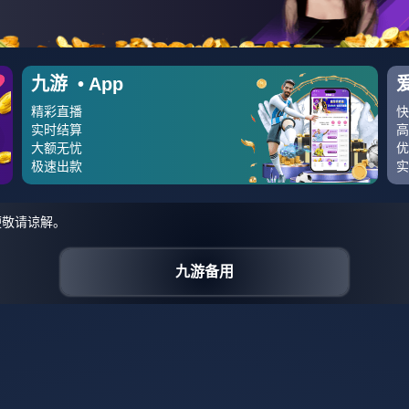
开云体育-蓝衣军团的救赎，萨内闪耀赛场，意
Publisher:开云世界杯2026
Time:2026-06-
6月14日，慕尼黑安联球场的夜空被蓝色的火焰点燃，这一天，2026年世
欧劲旅保加利亚队，赛前，外界普遍看好阵容更为豪华的意大利队，但谁
真正的主角竟是一位在赛前备受争议的年轻边锋——萨内。
二十分钟，安联球场的气氛已经接近沸点，意大利球迷挥舞着三色旗，高
特有的节奏感为自己的球队呐喊助威，意大利队主教练斯帕莱蒂排出了4-
5-4-1的防守反击阵型,显然打算用密集防守来消耗意大利人的耐心。
魅力就在于它永远不按剧本上演。
第17分钟，保加利亚队在一次快速反击中赢得角球机会，角球开出后，
人防守的情况下高高跃起，一记势大力沉的头球直挂球门死角，意大利门将
在客场取得了梦幻开局。
间陷入短暂的沉默，随后爆发出保加利亚球迷震耳欲聋的欢呼声，意大利