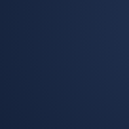
中场休息时
为萨内虽然
下半场一开
意大利球迷
保加利亚队
拉在禁区弧
这粒进球彻
次，他没有
绕过了保加