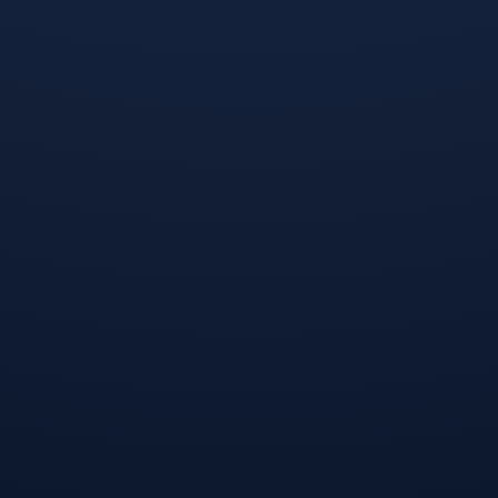
内疯狂地冲向角旗区，身后的队友们蜂拥而上将他压在身下，安联球场彻
的时间,就从一名备受质疑的边缘球员变成了全场的英雄。
最终章，第83分钟，保加利亚队大举压上试图扳平比分，却给意大利队
稳稳卸下，随后在两名防守球员的夹击下强行突破，他一路带球奔袭了近
轻巧的挑射，皮球越过出击的门将，缓缓滚入空门，3:1，萨内完成了梅
响全场比赛结束的哨音时，萨内被国际足联官方评为本场比赛的最佳球员
明了自己的价值，赛后接受采访时，萨内谦虚地表示：“我只是做了我应
赞赏：“萨内今天的表现证明了为什么我敢在大赛中启用年轻球员，他有一
意义远不止一场小组赛的胜利，对于意大利足球来说，萨内的横空出世意
场比赛无疑是他职业生涯的里程碑；而对于即将在小组赛中与意大利交手
世界杯A组的第一轮比赛就这样落下了帷幕，意大利队用一场荡气回肠的逆
备在更大的舞台上绽放光芒，当萨内在安联球场举杯庆祝的身影与远处慕
书写。