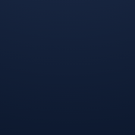
这场比赛，是布伦森进化之路的里程碑式宣言，它证明了，在最高强
度的对抗中，在比赛最窒息的时刻，他拥有顶级巨星赖以生存的“硬
解”能力和大心脏，他的成功，并非依赖超凡的身体素质，而是建立在
磐石般的下肢力量、精湛的控运节奏、多样的终结手段以及卓越的比
赛阅读能力
之上，他从达拉斯的优秀副手，蜕变为纽约毋庸置疑的进
攻核心,乃至联盟最令人胆寒的关键先生之一。
骑士的血拼，为比赛注入了铁血的底色；而布伦森的末节接管，则为
这惨烈的画卷挥下了最浓墨重彩、决定胜负的一笔，这个夜晚，麦迪
逊广场花园的欢呼声，不仅为一场艰难的胜利而响，更是在为他们的
新王——杰伦·布伦森的加冕，献上最炽热的礼赞，经此一役，联盟所
有球队都必须重新审视这位小个子后卫，以及他所带领的、正在崛起
的纽约骑士，属于布伦森的时代，正随着他一次次关键时刻的挺身而
出,轰然开启。