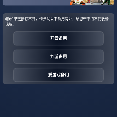
德的单防，他没有叫掩护，而是连续胯下运球调整节奏，突然一个极
快的体前变向，挤出半步空间，毫不犹豫地干拔三分——球应声入
网！这一球，几乎击碎了快船反扑的气焰，最后一分钟，领先1分，他
控球压住时间，在24秒即将耗尽时，突破至罚球线，用一个逼真的投
篮假动作点飞防守人，然后稳稳后仰中投命中,锁定胜局。
整个第四节，布伦森独取
19分
，并送出3次助攻，直接或间接参与了
骑士末节几乎全部的得分，他的得分手段琳琅满目：突破抛投、急停
中距离、冷血三分、制造犯规，更重要的是，他在最关键的时刻，做
出了最正确的选择，每一次出手都带着摧毁对手信心的决绝，这不是
简单的“手感发热”，这是
有预谋、有层次、有统治力的比赛接管
。