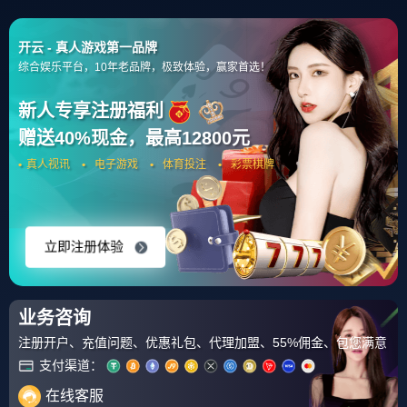
开云专注提供全球足球篮球赛事即时比分直播服务，kaiyun确保数据精准可靠。
中文版
English
Web navigation
Home
国际足球
Content
开云APP-骑士血拼快船，布伦森末节接管比赛，纽约
新王加冕夜
Publisher:开云世界杯2026
Time:2026-02-02
Number:86
当终场哨声响起，麦迪逊广场花园陷入沸腾的狂潮，记分牌上定格着
骑士 118:115 快船
，但数字背后，是一场持续48分钟、血肉横飞的惨
烈搏杀，而这场东部新贵与西部豪强的史诗对决，最终被一个身高仅1
米88的身影主宰——
杰伦·布伦森
，在决定生死的末节，以无可争议的