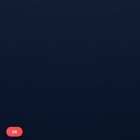
今NBA越来越注重空间和速度的潮流中，他这样技术全面、能里能外
的中锋正变得愈发珍贵，当他像今晚这样完全发挥时,步行者就有能力
与任何对手一较高下。
终场比分定格，步行者球迷欢呼雀跃，他们见证的不仅是一场胜利，
更是一场由球队领袖主导的精彩逆转，武切维奇扛起全队的画面，将
成为本赛季步行者比赛的经典瞬间，提醒着所有人：当这位波黑巨人
完全启动时,他足以改变任何比赛的走向。
Prev:开云下载-文班亚马统治级表现改写篮球认知，勇士团队篮球完
胜雄鹿巨星单打
Next:开云体育官方网站-卡瓦哈尔刷新纪录之夜，土耳其用希腊的鲜
血书写史诗
沪ICP证3223452号KAIYUN SPORTS
Z-BlogPHP 1.7.4
中文版
English