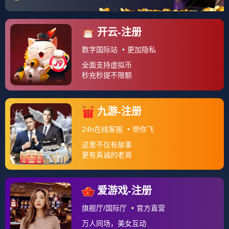
步行者突然发力，凭借一波决定性的进攻高潮，最终以112比103战胜
对手，而这场胜利的最大功臣，非中锋尼古拉·武切维奇莫属——他不
仅在攻防两端统治了比赛,更在关键时刻扛起了整支球队。
比赛开始阶段，黄蜂反客为主，依靠拉梅洛·鲍尔的穿针引线和外线火
力取得领先，步行者则显得有些慢热，进攻端屡屡受挫，武切维奇从
第一节就展现出强烈的求胜欲望，他不仅在篮下频频强打得手，还拉
到外线命中两记三分球，单节独得11分,帮助球队紧咬比分。
进入第二节，黄蜂的替补阵容发挥出色，一度将分差扩大到9分，步行
者主帅卡莱尔及时调整，重新派上武切维奇，这位全明星中锋立即改
变了比赛态势，他先是在防守端连续封盖对手的突破，随后在进攻端
展现全面技巧——低位背打、中距离跳投、高位策应，甚至还有一次
贯穿全场的精准长传助攻，半场结束时，武切维奇已经拿下19分8篮
板4助攻的全面数据,步行者仅落后3分。
下半场成为比赛的转折点，第三节双方陷入拉锯战，分差始终在5分以
内徘徊，武切维奇在这一节虽然得分不多，但他在防守端的贡献至关
重要，多次换防到外线限制鲍尔的发挥，还抢下了3个关键的前场篮
板，三节战罢，步行者落后4分,胜负悬念留到了最后一节。