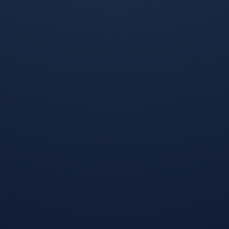
武切维奇的限制完全失败，黄蜂主帅克利福德坦言：“我们让武切维奇
太舒服了，他不仅在得分上伤害了我们，他的传球和篮板同样致命，
当一名球员打出这样的全面表现时，比赛就会变得非常困难。”
从技术统计来看，步行者第四节净胜15分，投篮命中率高达61%，而
黄蜂只有29%，篮板球方面，步行者全场抢下48个篮板，其中15个进
攻篮板，武切维奇一人就抢下6个进攻篮板，助攻方面，步行者全场
28次助攻,团队篮球明显优于黄蜂的19次。
这场比赛再次证明，在NBA的激烈竞争中，超级球星在关键时刻的表
现往往决定比赛走向，武切维奇用一场全面的表演展示了为什么他是
步行者队的核心和领袖，当比赛陷入僵局时，他不仅能用个人能力解
决问题，更能激发队友的潜能,带领球队打出一波决定胜负的攻势。
对于步行者来说，这场胜利是信心的巨大提升，他们证明了自己有能
力在逆境中反弹，有能力在关键时刻执行战术，更有一位能够在最重
要时刻扛起球队的领袖，随着赛季的深入,这样的经验和信心将是他们
冲击季后赛的重要资本。
而对于武切维奇个人而言，这场比赛是他全能价值的最佳证明，在当