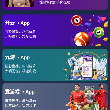
第四节开始后，场上风云突变，步行者突然提升防守强度，全队采用
紧逼防守，迫使黄蜂在3分钟内出现4次失误，武切维奇此时完全接管
了比赛——他先是在进攻端连续命中两记中投，随后助攻队友命中三
分，接着自己又在内线完成一次精彩的“2+1”，在他的带领下，步行者
打出了一波惊人的18比2的进攻高潮,一举扭转了局面。
这波进攻中，武切维奇独得9分，送出2次助攻，直接参与了球队18分
中的15分，更令人印象深刻的是他的领导力——每次得分后，他都大
声鼓励队友；每次防守成功，他都用力鼓掌提振士气，当黄蜂试图暂
停调整时，武切维奇召集所有队友围在一起,强调防守纪律和进攻耐
心。
比赛最后五分钟，黄蜂展开疯狂反扑，但武切维奇再次站了出来，他
在防守端抢下两个关键篮板，进攻端则用一次精妙的内传内助攻和一
次稳定的罚球锁定了胜局，终场哨响时，武切维奇的数据定格在34
分、15个篮板、7次助攻和3次盖帽，正负值高达+22,全场最高。