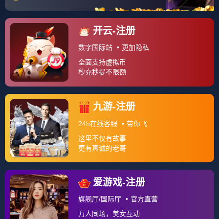
他无与伦比的个人能力,彻底主导了整场比赛的走向。
比赛从一开始就进入了白热化阶段，克罗地亚以他们标志性的中场控
制力试图稳住节奏，莫德里奇的调度、布罗佐维奇的拦截，再加上科
瓦契奇的穿插跑动，让格子军团在开局阶段占据了一定优势，加纳队
显然做足了功课，他们用极具冲击力的高位逼抢和快速转换进攻，一
次次撕开克罗地亚的防线，第18分钟，加纳前锋库杜斯在禁区外围一
脚势大力沉的远射，击中立柱弹出,惊出克罗地亚门将一身冷汗。
正当克罗地亚逐渐稳住阵脚时，姆巴佩挺身而出，第34分钟，他在左
路接到队友的长传，面对加纳两名后卫的夹击，他先用一次标志性的
变向甩开一人，紧接着用爆发力强行超车，突入禁区后冷静地低射远
角破门，1比0，法国巨星用他最擅长的方式，为克罗地亚打开了胜利
之门，加纳人的韧性远超想象，上半场补时阶段，加纳利用角球机
会，由中后卫阿马泰头槌破门,将比分扳平为1比1。