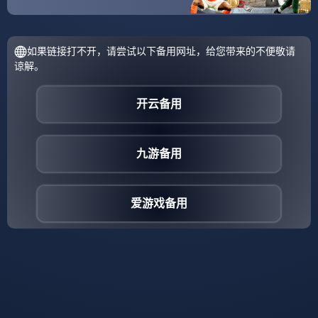
控球率虽然占优,但加纳的反击每一次都让格子军团惊出一身冷汗。
就在所有人都以为比赛将以平局收场时，姆巴佩再次站了出来，伤停
补时第93分钟，克罗地亚获得前场任意球，莫德里奇和姆巴佩一同站
在球前，所有人都以为莫德里奇会主罚，但姆巴佩却突然启动，一脚
弧线球绕过人墙，直飞球门死角，加纳门将飞身扑救，指尖碰到了皮
球，但皮球依然带着旋转，砸在横梁下沿后弹入网窝，3比2，绝杀！
卢赛尔体育场瞬间陷入疯狂。