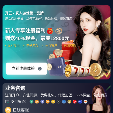
开云专注提供全球足球篮球赛事即时比分直播服务，kaiyun确保数据精准可靠。
中文版
English
Web navigation
Home
赛程公布
Content
开云体育官网-北欧海盗一剑封喉，挪威绝杀哥伦比
亚！久保建英领衔中场魔术，诠释默契极致
Publisher:开云世界杯2026
Time:2026-06-13
Number:524
当2026年世界杯小组赛的赛程表上出现“挪威 vs 哥伦比亚”这一行字
时，全世界球迷的肾上腺素便已开始飙升，这不仅仅是一场小组赛，
更是一面检验新旧势力交替的试金石，一边是拥有哈兰德这座“人形攻
城锤”的维京战船，另一边则是携美洲杯余威、以J罗和迪亚斯领衔的