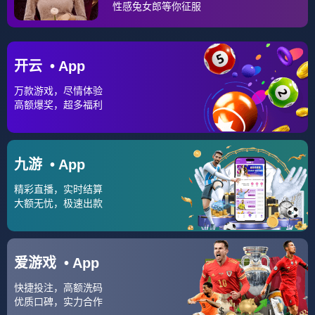
甘与焦躁。
中场休息时，挪威更衣室内的气氛压抑得可怕，所有人都在思考一个
问题：如何解放哈兰德？如何破局？
转折点：那个身材不高，却视野如炬的“将军”
下半场，挪威主帅做出了一个大胆且极具前瞻性的调整——将进攻组
织的核心，完全交给了一位来自日本的中场魔术师,久保建英。
是的，你没有看错，在挪威这支以身体对抗著称的北欧劲旅中，身高
仅173厘米的久保建英，却成为了战术体系的绝对大脑，他曾说过：
“足球不是比谁的跑动距离长，而是比谁能在正确的时间出现在正确的
位置。”
第55分钟，久保建英在中场背身拿球，面对哥伦比亚两名后腰的凶狠
逼抢，他没有选择慌乱出球，而是用一个极其优雅的“马赛回旋”摆脱
了第一名防守者，紧接着用脚后跟将球磕给后插上的厄德高，这不仅
仅是技术的展现，更是对场上局势的极致阅读，厄德高得球后顺势分
边，边后卫托马斯森下底传中，哈兰德终于抢到落点，可惜头球稍稍
偏出，但这一次进攻，已经让哥伦比亚的后防线感到了前所未有的寒