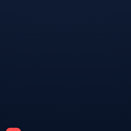
2026年的这个夏夜，我们看到了哥伦比亚的壮烈，看到了哈兰德的狂
野，但更让人为之沉醉的，是久保建英那颗掌控全局的大脑，以及他
们三人之间，那种无需言语的、极致而纯粹的足球默契，这，或许就
是现代足球在豪门对决中,最性感也最致命的一种美学。
Prev:开云体育下载-南美双雄燃爆2026世界杯，乌拉圭绝地逆转巴
西，吉鲁锋线穿云定乾坤
Next:开云体育入口-铁骑碾过安第斯，2026世界杯F组伊朗血洗秘
鲁，阿诺德一人封神演绎强硬美学
沪ICP证3223452号KAIYUN SPORTS
Z-BlogPHP 1.7.4
中文版