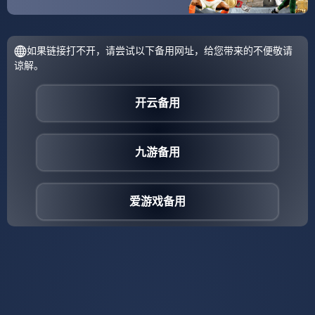
意——因为他们发现,挪威人不再只依赖身体了。
从那一刻起，挪威队的进攻开始变得立体，久保建英如同一个“移动的
Wi-Fi路由器”，球只要到他脚下，整个场上的进攻线路便会被瞬间激
活，他不再是传统意义上的边锋或前腰，而是一个自由人，他可以回
撤到后腰位置接球，可以拉到边路与厄德高换位，甚至可以在禁区弧
顶做一个虚拟跑动,为身后的队友拉开空间。
绝杀：72秒的齿轮咬合，诠释“默契”的最高境界
比赛进入第88分钟，此时比分依然是1-0，哥伦比亚队全员退防，准
备将胜利果实收入囊中，挪威队看似已经束手无策，但他们忽略了最
关键的一个变量——久保建英。
第88分47秒，挪威队在后场断球，久保建英并没有像往常一样举手要
球，而是做出了一个所有人都意想不到的跑动：他斜向冲刺向左边
路，似乎是去接应,哥伦比亚的左后卫被他带离了防区。
就在他启动的一瞬间，他的左脚脚尖轻轻点了点草坪——这个微小的
动作被远在球场另一端的厄德高捕捉到了，那是他们俩在过去几周训
练中演练了无数次的一个“暗号”。