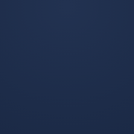
厄德高没有把球传给看似跑出空当的久保建英，反而是一记近乎失传
的“勺子直塞”，将球越过两名哥伦比亚后卫的头顶,吊向了禁区右侧的
肋部无人区！
“那里根本没有人！”哥伦比亚的解说员惊呼道。
但下一秒，一道高大的红色身影如同出膛的炮弹般插入——那是哈兰
德！他放弃了与中后卫的肉搏，利用速度甩开防守，迎着落下的皮
球，没有停球，没有调整,直接一脚凌空抽射！
这脚射门势大力沉，角度刁钻，但门将反应极快，单掌将球扑出，就
在所有人认为这次进攻无功而返时，一道“白色闪电”已经拍马赶到
——正是刚才做出“虚假跑动”的久保建英！
他并没有被门将扑出的球打乱节奏，也没有因为跑动距离过长而露出
疲态，在电光火石之间，他看了一眼门将的重心，然后用右脚外脚背
送出了一记轻巧至极的“挑射”，球划出一道诡异的抛物线，越过已经
倒地的门将，轻轻地砸在立柱内侧,弹入网窝。
1-1？不，是在第90分钟，比分变成了2-1！