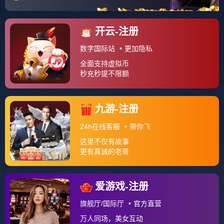
人窒息的压制性胜利宣告了南美足球的硬核回归，而全场最耀眼的光
芒，却来自一位身披蓝衣的意大利中场——托纳利，他用一场现象级
的表现，定义了何为“中场指挥官”。
比赛从一开始就进入了乌拉圭人熟悉的节奏，他们并没有因为对手是
东道主而有丝毫怯场，反而用近乎野蛮的高位逼抢，将美国队的防线
撕扯得支离破碎，乌拉圭的后防线如同铁壁铜墙，中场的绞杀更是让
美国队的出球变得无比艰难，每当美国队试图通过边路发起反击，乌
拉圭的边翼卫总是第一时间上前压迫，将对方的进攻扼杀在萌芽状
态，整个上半场，美国队几乎没有形成一次像样的射门,主场球迷的助
威声逐渐被焦虑和沉默所取代。