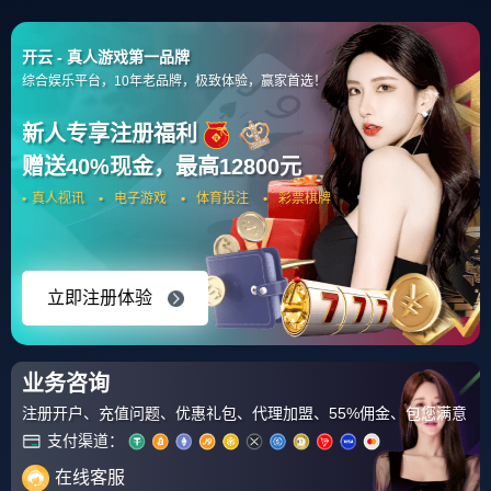
开云专注提供全球足球篮球赛事即时比分直播服务，kaiyun确保数据精准可靠。
中文版
English
Web navigation
Home
世界杯热点
Content
开云体育下载-2026世界杯E组强强对话，乌拉圭铁骑
压制东道主，托纳利星光耀全场
Publisher:开云世界杯2026
Time:2026-06-27
Number:927
2026年，当世界杯的烽火首次在北美大陆点燃，E组便因一场万众瞩
目的焦点战役而沸腾，东道主美国队坐拥主场之利，迎战南美传统劲
旅乌拉圭，这不仅是两支风格迥异的球队之间的碰撞，更是一场关于
意志、战术与天赋的顶级对话，当终场哨声响起，乌拉圭人以一场令