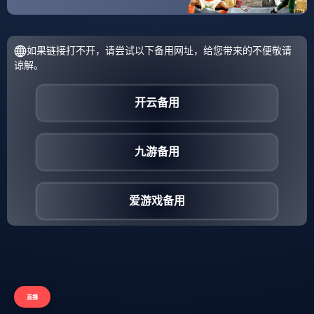
人以为大局已定时，依然相信自己能够改写剧本的掌控者。
当终场哨响或方格旗挥动,人们记住的从来不是平均数据，而是改变历
史的决定性瞬间，在这个意义上，喀麦隆的足球战士与F1赛道上的姆
巴佩，完成了一场隔空对话，共同诠释了竞技体育最动人的真理：比
赛在最后一刻才算真正开始。
Prev:开云体育官方网站-卡瓦哈尔刷新纪录之夜，土耳其用希腊的鲜
血书写史诗
Next:开云体育2026-年度焦点之战，当国王摘下玫瑰，开拓者时代悄
然落幕
沪ICP证3223452号KAIYUN SPORTS
Z-BlogPHP 1.7.4
中文版
English