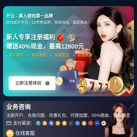
开云专注提供全球足球篮球赛事即时比分直播服务，kaiyun确保数据精准可靠。
中文版
English
Web navigation
Home
世界杯热点
Content
开云体育中国-姆巴佩赛道超车启示录，当足球与F1的
争冠剧本重合
Publisher:开云世界杯2026
Time:2026-02-02
Number:1598
当喀麦隆雄狮在非洲杯赛场力克北非劲旅摩洛哥,当姆巴佩在F1虚拟赛
道上演年度争冠的绝地反击，两个看似平行的体育世界突然产生了奇
妙的共振，足球场上的战术执行与F1赛道上的策略博弈，在争冠的终
极压力下，竟呈现出惊人相似的竞技哲学——胜利从不青睐单纯的强