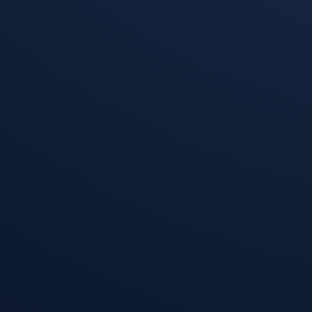
乌兹别克斯
体能分配上
的全面胜利
世界杯
这场1-0
的赛场上，
而对于意大