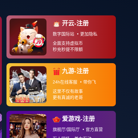
中文版
English