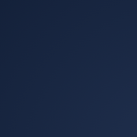
赛，意大利
防守策略，
莫德里
如果说乌兹
发动了一次
莫德里奇从
一步，调整
意大利门将
这个进球完
这个进球发
等待对手犯