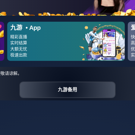
开云体育2026-中亚奇迹，乌兹别克斯坦如何用战术铁
Publisher:开云世界杯2026
Time:2026-06-
世界杯A组的揭幕战,注定要载入足球史册，当外界几乎一致看好意大利队
足球世界为之震惊，他们用令人窒息的防守压制了意大利的进攻火力，并
，这场比赛的胜利，不是运气，而是一套精心设计的成功战术体系的完美
”战术：乌兹别克斯坦如何压制意大利
所有的分析师都认为，意大利队的中场控制力和锋线冲击力将对乌兹别克
打破了所有人的预测。
一套5-4-1的铁桶阵，但绝非简单的“摆大巴”，乌兹别克斯坦的防守精髓
克斯坦的中场四人组会迅速收缩，形成一道密不透风的屏障，切断意大利
他每一次拿球都会面临至少两名乌兹别克斯坦球员的贴身逼抢，传球路线
的是乌兹别克斯坦的边路防守,他们允许意大利队在边路传中，但禁区内
意大利队的边锋突破后，往往会发现自己陷入“三面包围”的陷阱，乌兹