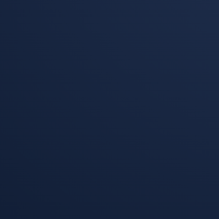
战术成
乌兹别克斯
课，他们敏
前压，压缩