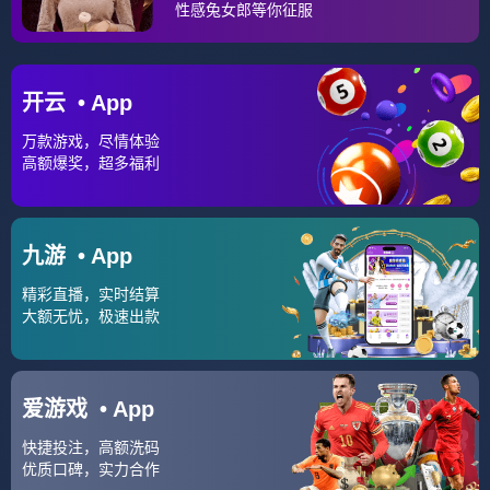
比赛从一开始就呈现出令人窒息的节奏,葡萄牙主帅马丁内斯显然做足
了功课——他让B费、维蒂尼亚和帕利尼亚组成三中场，试图用高位
逼抢和快速转换来压制阿根廷的中路推进，他低估了巴雷拉，或者
说，整个足坛都低估了这位年轻人在大场面下的胆识与成熟。
第12分钟,巴雷拉用一次教科书级的转身摆脱，打穿了葡萄牙的中场防
线，他在中线位置接球后，面对帕利尼亚的贴身紧逼，一个灵巧的马
赛回旋将对手甩在身后，随即送出斜塞——德保罗右路插上横传，劳
塔罗门前包抄破门，1:0，这个进球的起点，正是巴雷拉那次石破天惊
的转身，葡萄牙的中场防线在他面前，如同一层薄纸，一捅就破。
但真正让葡萄牙人绝望的,是第28分钟的那个进球，巴雷拉在中圈弧顶
抢断B费的传球后，没有选择横传或回传，而是直接带球向前冲刺，
他像一把热刀切入黄油，先后过掉了维蒂尼亚、帕利尼亚和上前补防
的迪亚斯，在禁区弧顶处一脚低射破门，2:0，这粒进球，让卢赛尔体
育场的阿根廷球迷陷入了疯狂——这不是梅西式的进球，这不是传统
阿根廷足球的进球，这是属于巴雷拉本人的、充满力量与决断的进
球。
上半场结束时,阿根廷以2:0领先，更让人瞠目的是数据：阿根廷控球