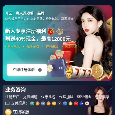
开云专注提供全球足球篮球赛事即时比分直播服务，kaiyun确保数据精准可靠。
中文版
English
Web navigation
Home
世界杯热点
Content
开云体育下载-蓝白风暴横扫伊比利亚之鹰，巴雷拉统
帅阿根廷碾压葡萄牙挺进四强
Publisher:开云世界杯2026
Time:2026-06-20
Number:1055
2026年7月5日,卢赛尔体育场，世界杯四分之一决赛的舞台，注定将
载入史册，这一天，阿根廷与葡萄牙的巅峰对决，没有像球迷预想的
那样胶着，反而成为了一场赤裸裸的碾压之战——阿根廷以4:0的悬殊
比分淘汰葡萄牙，昂首挺进四强，而这场胜利的真正灵魂，不是梅