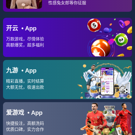
如果说上半场的进球展现了秘鲁的攻击力，那么下半场则是他们整体
战术素养的全面展示，意大利主帅斯帕莱蒂在中场休息时做出了调
整，换上了基耶萨和拉斯帕多里，试图加强边路进攻，然而秘鲁的防
守体系如同一张密不透风的大网，三条线始终保持紧凑，后腰塔皮亚
如同铜墙铁壁般覆盖中后场，第58分钟，意大利获得前场任意球机
会，若日尼奥主罚的球被秘鲁人墙挡出，阿根廷籍主裁判吹哨示意意
大利球员占位犯规，这次判罚让意大利球员心态失衡,反而给了秘鲁反
击机会。
第73分钟，秘鲁打出教科书式的快速反击，门将加莱塞手抛球发动进
攻，边后卫特朗科带球推进至中场，一脚精准的直塞找到了回撤接应
的萨卡，萨卡在背身拿球的情况下，用脚后跟巧妙一磕，将球传给从
后插上的中场球员佩尼亚，佩尼亚不做调整，直接斜传禁区左侧，高
速前插的边锋卡里略迎球推射远角得手，从门将发球到进球，整个过
程仅耗时12秒，传球5次，意大利防线甚至来不及做出有效反应，
2:0！这粒进球彻底击垮了意大利的心理防线。