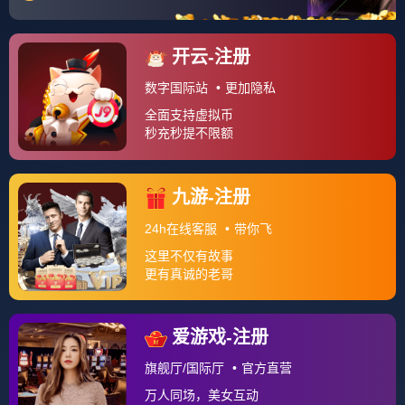
是，这支秘鲁队展现出的战术执行力和团队默契,堪称本届世界杯开赛
以来的典范。
比赛开场仅9分钟，秘鲁就向全世界宣告：这不是一场热身赛，而是一
场决死冲锋，中圈开球后，秘鲁球员迅速进入状态，前场压迫如潮水
般涌向意大利后防线，第12分钟，秘鲁锋线尖刀萨卡在右路接到中场
核心阿德文库拉的斜传，面对意大利左后卫斯皮纳佐拉的防守，萨卡
没有任何犹豫，一个假动作晃开角度，随即起右脚传中，皮球划出一
道诡异的弧线，越过意大利中卫阿切尔比的头顶，精准地落到后点埋
伏的队友拉帕杜拉脚下，后者迎球凌空抽射，意大利门将多纳鲁马尽
管奋力扑救，却只能目送皮球入网，1:0！整个NRG体育场爆发出震
耳欲聋的欢呼。
这粒进球绝非偶然，而是秘鲁全队默契配合的集中体现，从萨卡的持
球突破，到阿德文库拉的跑位拉扯，再到拉帕杜拉的门前嗅觉，每一
个环节都如同精密齿轮般咬合，秘鲁主帅雷纳尔多在赛前就强调：“意
大利的防线虽然经验丰富，但年龄结构偏大，转身速度慢，我们要利
用萨卡的边路冲击力，撕开他们的防线。”事实证明,这一战术安排堪
称神来之笔。