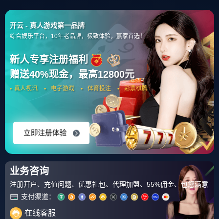
开云专注提供全球足球篮球赛事即时比分直播服务，kaiyun确保数据精准可靠。
中文版
English
Web navigation
Home
实时比分
Content
开云下载-萨卡统帅三军，秘鲁力克意大利，2026世界
杯A组上演默契风暴
Publisher:开云世界杯2026
Time:2026-06-23
Number:60
2026年盛夏，北美洲大陆的绿茵场上，世界杯的战火正炽，A组第三
轮，一场决定出线命运的关键战役在休斯顿NRG体育场打响——南美
劲旅秘鲁迎战欧洲蓝衣军团意大利，没有人会想到，这场原本被认为
势均力敌的较量，最终以秘鲁2:0力克意大利而告终，更令人惊叹的