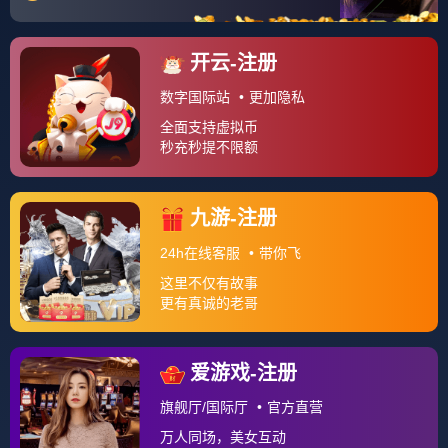
对决，而最终，凭借努涅斯近乎神迹的表现，美国队在读秒阶段完成
绝杀，以2:1击溃加拿大，昂首挺进四强，这一刻,整个北美大陆为之
震颤。
赛前，外界普遍认为这将是一场势均力敌的较量，美国队坐拥主场之
利，而加拿大队则凭借小组赛三战全胜的骄人战绩展现出夺冠热门的
实力，比赛从一开始便进入白热化状态，加拿大队凭借出色的中场控
制力率先发难，第23分钟，加拿大核心球员戴维在禁区前沿一脚世界
波直挂死角，让主场球迷瞬间陷入沉寂，美国队并未因此慌乱，因为
他们知道，他们的后防线上站着一名真正的领袖——努涅斯。