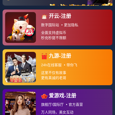
的战役同时打响，那里，一位33岁的老将，丹尼尔·卡瓦哈尔，用一场
教科书般的大师级演出，为这个全球瞩目的“争冠之夜”写下了一个沉
静而有力的注脚，他仿佛一道沉默的闪电，在万众喧哗中,精准地劈开
了胜利的道路。
这个夜晚，世界足坛的呼吸似乎被英超的惨烈所攫取，但卡瓦哈尔，
这位皇家马德里的旗帜，用行动诠释了何为“于无声处听惊雷”，面对
强敌，他镇守的右路固若金汤，数据是冰冷的，却最具说服力：全场
最高的抢断次数，近乎完美的对抗成功率，以及那一次次精准到厘米
的拦截，他像一位经验丰富的围棋大师，总能在对手落子前，洞悉其
意图，提前占据要害，他的防守，不是莽撞的飞铲与嘶吼，而是基于
极致预判的优雅化解，每一次干净利落的断球，都是对“防守艺术”的
重新定义，当对手的边路尖刀一次次在他面前铩羽而归时，人们才恍
然发觉，这条由他守护的走廊,已成为不可逾越的天堑。
卡瓦哈尔的光芒并未止步于后场，在现代足球对边后卫的严苛要求
下，他给出了全能般的答案，比赛第X分钟，那决定战局的一刻到来
——他如一道白色闪电，从后场悄然启动，切入对方肋部空档，接应
传球后，送出一记弧度、速度、时机皆妙到毫巅的传中球，精准找到