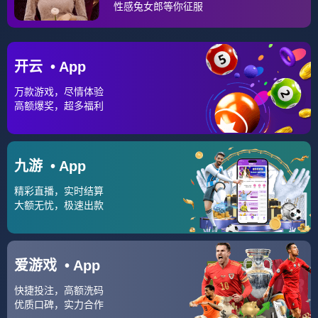
受阻，上半场第28分钟，秘鲁队抓住意大利后防的一次失误，由他们
的核心前锋打入一记漂亮的反击进球，整个阿兹特克体育场瞬间被红
色球迷的欢呼声淹没。
落后的意大利队显得有些急躁,球员们在场上频频失误，中场组织变得
支离破碎，秘鲁队则越战越勇，他们甚至在上半场结束前还有机会扩
大比分，看台上的意大利球迷面色凝重，他们仿佛看到了熟悉的剧本
——意大利足球在大赛中的又一次挣扎。
中场休息时,更衣室内的气氛异常凝重，就在这时，德布劳内站了出
来，他没有多说什么，只是安静地系紧鞋带，目光中透露出一种沉稳
而坚定的力量，下半场开始后，德布劳内不再是上半场那个试图融入
球队的“新人”，他主动回撤到更深的位置拿球，用他那精准如手术刀
般的长传调度着球队的进攻方向，第57分钟，德布劳内在中圈附近接
到后场传球，他抬头观察了一秒钟，然后送出一记跨越70米的斜长
传，皮球如同制导导弹般找到了左路插上的意大利边锋，后者停球后
内切射门，虽然被门将扑出，但这次进攻彻底唤醒了意大利队的进攻
灵魂。