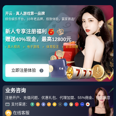
开云专注提供全球足球篮球赛事即时比分直播服务，kaiyun确保数据精准可靠。
中文版
English
Web navigation
Home
实时比分
Content
开云体育官网-蓝衣军团的救世主，德布劳内如何导演
2026世界杯A组最惊心动魄的一战
Publisher:开云世界杯2026
Time:2026-06-16
Number:79
2026年夏天,北美洲大陆的热情被足球的火焰彻底点燃，当墨西哥城的
阿兹特克体育场迎来第23届世界杯A组第二轮的一场焦点之战时，整
个足球世界的目光都聚焦在这座承载着无数传奇的圣殿上，秘鲁对阵
意大利，两支风格迥异却同样拥有辉煌历史的球队，在小组赛狭路相