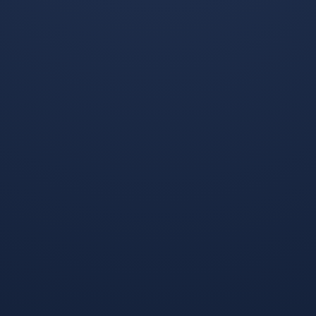
86分钟，当所有人都以为比赛将以平局收场时，德布劳内再次展现了
超级巨星的价值，他在右路接到界外球，连续晃过两名防守球员后切
入禁区，在角度极小的情况下起脚兜射远角，皮球带着强烈的旋转绕
过门将的指尖，击中远门柱内侧弹入球网，2比1，意大利队完成了逆
转！
整个阿兹特克体育场陷入了疯狂,意大利球员们疯狂地冲向德布劳内，
将他压在身下，这位三十多岁的中场大师，用自己无与伦比的足球智