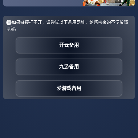
瑞典获得前场角球,全员压上，甚至连中后卫林德洛夫都挤进了禁区，
角球开出，波兰门将什琴斯尼双拳将球击出禁区弧顶，皮球落点并不
好，正对着瑞典后腰克里斯托弗·奥尔森，正当瑞典人准备二次组织
时，一道白色的身影如同瞬移一般赶到——又是德容。
他并没有盲目地大脚解围,而是用胸部稳稳将球卸下，随即用身体抗住
奥尔森的逼抢，在倒地前的零点几秒，德容用脚尖捅出了一记致命的
斜长传，这脚传球跨越了近四十米的距离，直接找到了早已启动的莱
万多夫斯基，莱万面前只剩下仓促回防的边后卫和巨大的空档。
莱万没有错失机会,他冷静地扣过防守队员，兜射远角得分，1比0，整
个进球过程，从防守角球到完成破门，仅仅用了不到十秒，而这十秒
的灵魂，正是德容的那一次胸部停球、一次抗压转身、一次致命输
送，这不仅仅是防守的胜利，更是攻守转换流畅度达到极致的体现，
波兰队在下半场将这种流畅度发挥到了极致，他们不再与瑞典纠缠身
体，而是利用德容在中场的指挥棒，不断进行快速的转边和纵向穿
插。
终局：当意志力耗尽，流畅度成为最锋利的刀