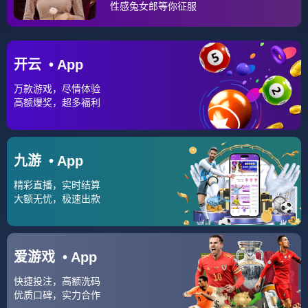
这便是德容的足球哲学：不是拼尽全力去完成每一脚凶狠的铲断，而
是用超越常人的阅读能力，在对手最放松的瞬间，完成一次决定性的
拦截与出球，这次断球，虽然没有直接转化为进球，却如同一块投入
湖面的巨石，彻底改变了比赛的节奏，瑞典人开始迟疑，他们不确定
自己每一次传球后，德容会不会突然出现在那个阴影里。
转变：德容的节奏棒，攻守转换的艺术
真正的生死战,往往没有太多时间让你从容组织，第38分钟，波兰的进
球，就是对德容价值最完美的注脚。