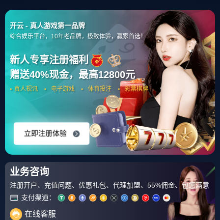
开云专注提供全球足球篮球赛事即时比分直播服务，kaiyun确保数据精准可靠。
中文版
English
Web navigation
Home
国际足球
Content
开云体育入口-北欧铁骑的黄昏，德容策动闪电战，波
兰攻守转换撕裂瑞典防线
Publisher:开云世界杯2026
Time:2026-06-13
Number:84
2026年世界杯欧洲区预选赛附加赛决赛,华沙国家体育场，九万人的呐
喊将夜空撕成碎片，波兰与瑞典，两支北欧风格的铁血之师，在通往
卡塔尔世界杯的独木桥上狭路相逢，胜者，拥抱中东的骄阳；败者，
坠入四年的寒冬，这场比赛，无关技战术的华丽，只关乎生存的本