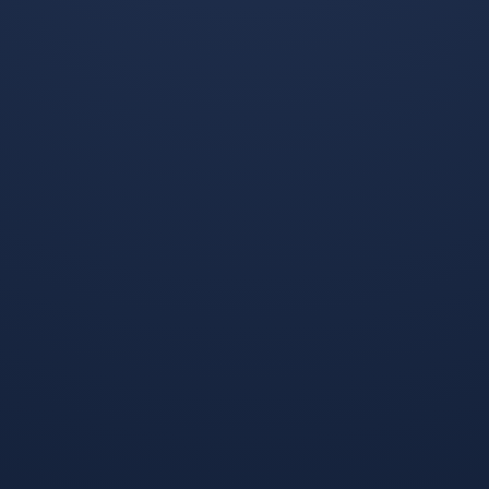
进入下半场,瑞典人疯狂反扑，第60分钟，瑞典通过一次边路传中，由
伊萨克头球扳平比分，平局意味着加时赛，甚至点球，对于平均年龄
偏大的波兰队而言，这是灾难性的，所有人的目光再度聚焦于那个瘦
削的身影。
德容没有慌乱,他放慢了节奏，开始用频繁的回传和横传来调动瑞典队
的防线，他似乎在告诉对手：你们可以抢，但代价是体力耗尽，第78
分钟，当瑞典队的逼抢强度出现一丝松懈，德容瞬间开启了第二次闪