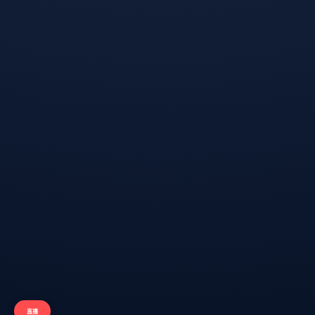
这场比赛的胜利，让摩洛哥在H组的出线形势一片大好，更重要的
是，他们通过这场比赛，建立起了一种无与伦比的自信，在这片狂野
的绿茵上，他们证明了，即便是在强敌环伺的世界杯舞台，来自北非
的雄狮，也能用自己的利爪和尖牙，撕碎一切阻挡在面前的障碍，当
2026年夏天的风，吹过美洲大陆，人们一定会记住，在那个激情的夜
晚，摩洛哥人是如何用压制与致命一击，征服了世界，而这,仅仅是他
们伟大征程的开始。
Prev:开云体育入口-北欧铁骑的黄昏，德容策动闪电战，波兰攻守转
换撕裂瑞典防线
Next:开云体育官网-黄金代闪耀，齐耶赫导演传球盛宴，哥伦比亚完
胜乌拉圭锁定G组头名
沪ICP证3223452号KAIYUN SPORTS
Z-BlogPHP 1.7.4
中文版
English