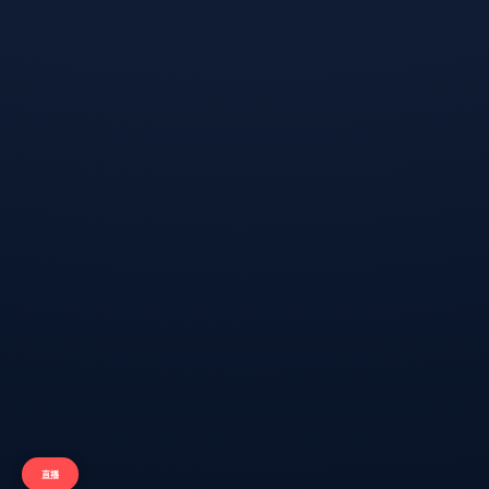
攻层次，而丹麦球员们本身的战术素养与奔跑能力，则最大限度地放
大了凯恩的技术特点，当顶级球星与严谨团队深度结合,产生的化学反
应足以撼动整个世界足坛。
2026世界杯的这场豪门对决，注定将被载入史册，它告诉我们：足
球，从来都不仅仅是个人的表演，更是团队协作的艺术，凯恩的发挥
与丹麦队整体的默契相得益彰，这样的组合，才是真正的足球之美，
当人们谈及这场经典之战时，一定会记住那一次次行云流水的传切配
合,以及凯恩在绿茵场上闪耀的光芒。
Prev:开云体育入口-沙漠风暴，摩洛哥三球逆转伊拉克，阿方索·戴维
斯闪耀2026世界杯H组
Next:开云APP-亚细亚风暴震撼欧罗巴，2026世界杯黑马之战，泰国
碾压法国，京多安带队绝杀挽狂澜
沪ICP证3223452号KAIYUN SPORTS
Z-BlogPHP 1.7.4
中文版
English