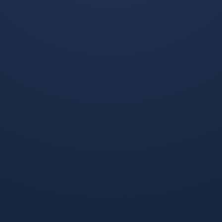
扳平比分，但丹麦队并未因此慌乱，他们在凯恩的带领下，保持着冷
静而高效的战术执行，凯恩不仅承担着进攻组织者的角色，还不时回
防到后场协助防守，甚至在前场逼抢中也显得异常积极，他的跑动范
围极大，能量消耗惊人，但正是这种全面的付出，让丹麦队的攻防转
换更加流畅,也让队友们更敢于前插进攻。
下半场第67分钟，凯恩再次成为点睛之笔，这次，他后撤到中场左侧
接球，吸引了多达三名阿根廷防守球员的注意力，凯恩并没有选择传
球，而是装作要向左路推进，突然急停变向，用一个漂亮的假动作晃
开角度后，送出一记直塞球，直接穿透了阿根廷队的整条防线！丹麦
队左边锋洛伦岑从后场斜插，在凯恩送出传球前的一瞬间启动，完美
地跑到了球的线路上，他拿球后面对出击的阿根廷门将，冷静推射远
角得手，丹麦队再度取得领先！整个进球过程中，凯恩与洛伦岑之间
几乎不需要任何眼神交流，他们仿佛早已预判了对方的移动，这种默
契,不是一朝一夕能够培养出来的。