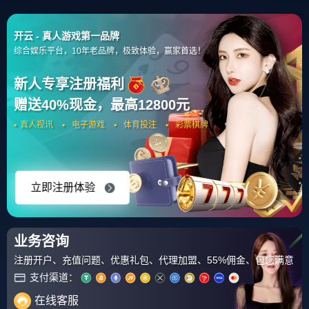
开云专注提供全球足球篮球赛事即时比分直播服务，kaiyun确保数据精准可靠。
中文版
English
Web navigation
Home
赛程公布
Content
开云平台-绿茵烽火，2026世界杯豪门对决，阿根廷
vs 丹麦，凯恩引领默契风暴
Publisher:开云世界杯2026
Time:2026-07-03
Number:444
2026年的夏天，注定属于足球，属于那些在绿茵场上挥洒汗水的英雄
们，当世界杯的战火点燃北美大陆，一场备受瞩目的豪门对决即将在
四分之一决赛中上演——阿根廷对阵丹麦，这是一场南美技术与北欧
力量的巅峰碰撞，更是一场关乎荣耀与梦想的生死较量，而在这场比