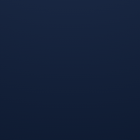
方索·戴维斯如一头猎豹般杀出，在几乎零角度的情况下，用一记倒勾
射门将球踢入网窝！3比2！绝杀！这一刻，哈利法国际体育场陷入了
疯狂的失控状态，伊拉科门将跪地掩面，而阿方索·戴维斯则被队友们
层层叠压在草地中央。
全场比赛结束时,数据显示：阿方索·戴维斯全场跑动12.3公里，完成9
次成功过人、4次关键传球、3次解围、1次抢断，并贡献1球1助攻，
毫无悬念当选为官方全场最佳球员，赛后采访时，这位加拿大出生的
摩洛哥裔球星气喘吁吁地说：“上半场我们犯了错误，但我们从未怀疑
过自己，摩洛哥足球的血脉中流淌着永不放弃的基因，这就是我们的
足球哲学。”
这场逆转不仅是H组的开篇华章,更向世界宣告了摩洛哥队的韧性与潜
力，伊拉克人虽败犹荣，他们展现了西亚足球的强悍与战术纪律，但
面对阿方索·戴维斯这种级别的超级球员，防守的每一个微小缝隙都足
以决定生死，H组的出线形势被这场荡气回肠的比赛彻底搅乱——谁
能料到，两天前还被外界视为“抽签安慰组”的这四支球队，竟会以如
此激烈的方式开启征程？