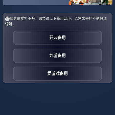
但比赛并未就此进入平稳期,伊拉克人并未因被追平而气馁，他们用顽
强的拼抢和紧密的防守将比赛拖入了惨烈的白刃战，双方球员不断在
每一个球权上展开肉搏，短短十分钟内，裁判出示了四张黄牌，场面
火药味十足，第78分钟，伊拉克队甚至一度通过反击由替补上场的巴
沙尔·拉希德打入一球，但因越位在先被判无效——慢镜头回放显示，
这仅是一个半个身位差距的毫厘判罚，引发了西亚球队的强烈抗议，
助理裁判甚至遭到了球迷投掷的水瓶袭击。
比赛进入最后十分钟,眼看就要以平局收场时，阿方索·戴维斯再次给出
了答案，第87分钟，摩洛哥获得前场右侧任意球机会，当所有人都以
为齐耶赫会直接射门时，他却出人意料地将球传向后点——那里，阿