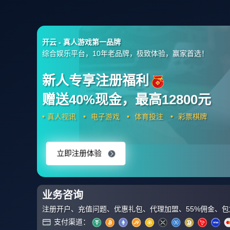
开云专注提供全球足球篮球赛事即时比分直播服务，kai
首页
赛程公布
世界杯热点
Contact us
Home