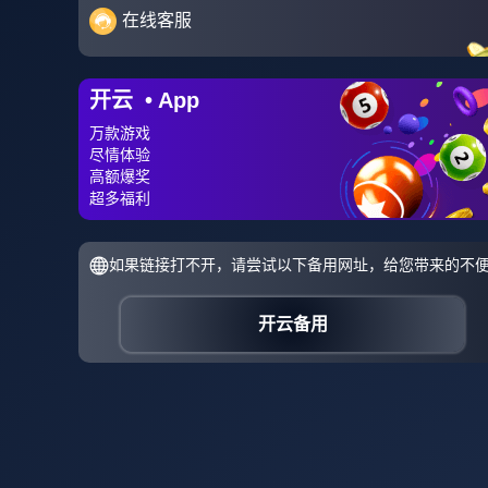
河南燕山开云网络科技有限公司
河南省郑州市经济开发区哈航海东
路152号
2026年
0371-12345678
亚，当终场
KAIYUNSPORTS@163.com
核心、如今
巨星统治力
赛前,外界
赛经验与战
锐利尖刀，