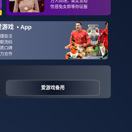
之夜，2026世界杯B组上演惊天翻盘
0
Number:9316
界杯B组迎来了一场足以载入史册的焦点战役——捷克对阵克罗地
一场荡气回肠的逆转，而导演这一切的，正是葡萄牙裔归化
足球在世界杯舞台上奏响的最强音，一次关于意志、战术与
子军团”，虽已不复2018年巅峰时期的绝对统治力，但大
坎塞洛，让这支东欧劲旅在边路拥有了足以撕破任何防线的
伏。