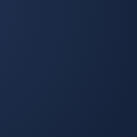
尔哈维在场边果断变阵，将原本司职边后卫的坎塞洛彻底解
边路犀利助攻闻名于世的天才，开始在进攻端展现出令人窒
守球员疲于奔命。
车假动作，晃开防守角度后送出一记弧线诡异的传中，皮球
冲顶，皮球应声入网，1:2！这粒进球不仅是比分的改写，更
门大约28米，角度并不算太好，当所有人以为会尝试直接射
球横拨，跟进的绍切克心领神会，迎球怒射，皮球打在克罗
般响彻云霄。
的神来之笔，捷克队快速反击，坎塞洛在中圈附近接到传球
击的门将利瓦科维奇，他没有选择传球，而是在身体即将失
，戏剧性地越过门将的指尖，坠入球门远角！3:2！绝
刻，他仿佛化身为布拉格城堡上的一只雄鹰，俯瞰着这片被