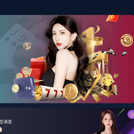
yun确保数据精准可靠。
实时比分
国际足球
世界杯热点
Content