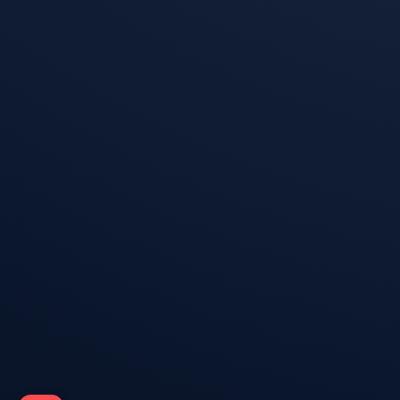
随后的十几
的教练与球
璀璨的星光
坎塞洛全场
表现，证明
日渐默契的
这场逆转的
胜利，是东
心，永远不
而属于他们
Prev:
Next: