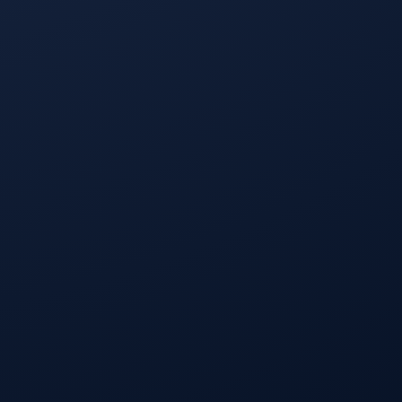
下，一次次的化解了险情，当终场哨声响起，捷克替补席上
利，这一刻，所有的汗水与泪水，都凝结成了世界杯赛场上最
关键传球、以及全场最高的奔跑距离，他用一场近乎完美的
钥匙，解锁了克罗地亚精心构建的防守体系，而他与队友间
们正以一种全新的面貌，强势回归世界足坛的舞台中央，这
项运动无穷魅力的最佳写照——永远不要低估一颗冠军的
转，为2026世界杯书写了第一个属于自己的传奇篇章，
利上演世界杯经典战役
齐耶赫独造三球闪耀全场