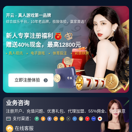
开云专注提供全球足球篮球赛事即时比分直播服务，kaiyun确保数据精准可靠。
中文版
English
Web navigation
Home
世界杯热点
Content
开云体育在线-北欧风暴席卷罗马城—2026世界杯D组
瑞典压哨绝杀意大利，齐耶赫独造三球闪耀全场
Publisher:开云世界杯2026
Time:2026-07-01
Number:8964
2026年7月14日，罗马奥林匹克体育场，当摩洛哥籍主裁判拉赫桑吹
响终场哨音的那一刻，整个意大利陷入了死寂，5比4，记分牌上的数
字冰冷而刺眼——瑞典队在小组赛最后一轮完成了一场不可思议的逆
转，而送出致命助攻的,正是本场比赛光芒四射的摩洛哥裔瑞典球员齐