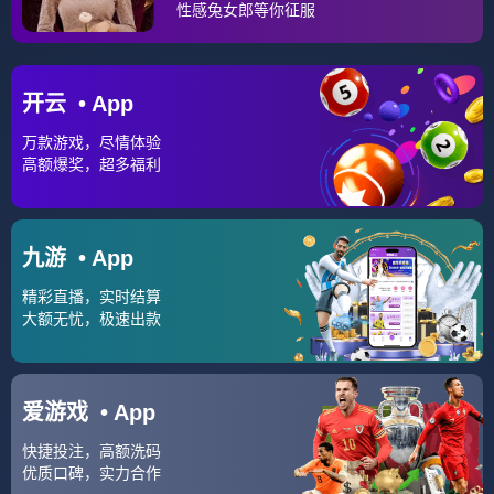
但意大利人是不会轻易认输的，第23分钟，意大利中场核心巴雷拉在
禁区弧顶的一脚贴地斩，将比分扳平，上半场末段，意大利头号前锋
小基耶萨又抓住瑞典后防失误，一脚凌空抽射将比分反超，2比1,半场
结束时意大利球迷重新燃起了希望。
可谁也没有料到,下半场会成为一场足以载入世界杯史册的进球大战。
第52分钟，齐耶赫主罚的角球精准地找到中后卫林德洛夫，后者头槌
破门，2比2，第67分钟，意大利边锋扎尼奥洛突入禁区造点，因莫比
莱一蹴而就，3比2，第76分钟，瑞典队中场福斯贝里远射打在意大利
球员身上变线入网，3比3，第83分钟，意大利后卫巴斯托尼利用角球
机会头球破门，4比3，意大利人再次领先,胜利似乎近在咫尺。
时针已指向第88分钟，瑞典队主教练做出了一个令所有人意外的决定
——他换上了第四前锋，改打四锋战术，孤注一掷，第90分钟，奇迹