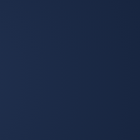
窝，3-2！乌兹别克斯坦反超了比分！