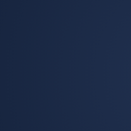
禁区弧顶，