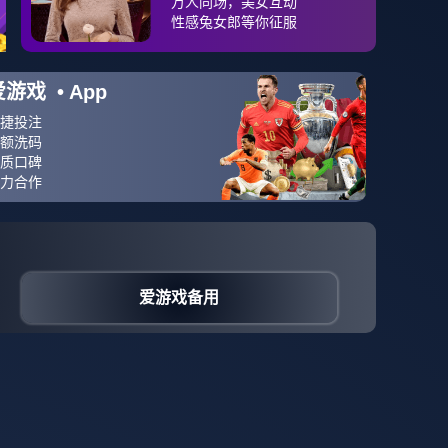
逆转，乌兹别克斯坦掀翻保加利亚
18
Number:779
育场上演，中亚劲旅乌兹别克斯坦在0-2落后的绝境下，凭借
主动权牢牢握在自己手中。
拥有更成熟的战术体系和更丰富的世界杯经验，而乌兹别克
一记重拳，保加利亚核心德斯波多夫在右路连续晃动后送出精
利亚球迷的欢呼声震耳欲聋。
夫的回传力量过轻，被保加利亚前锋彼得科夫机敏截获，后
边的教练组焦急地呼喊，试图唤醒迷失的战士。