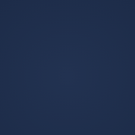
埋伏在此的肖穆罗多夫迎球直接推射，皮球穿过密集人群，贴着立柱钻入网