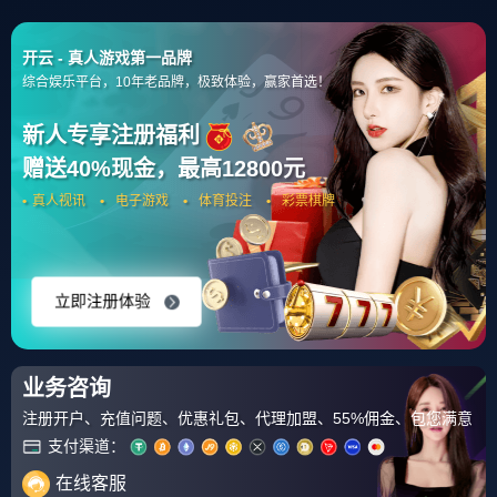
开云专注提供全球足球篮球赛事即时比分直播服务，kaiyun确保数据精准可靠。
中文版
English
Web navigation
Home
世界杯热点
Content
世界杯2026-2026世界杯焦点战，意大利强势碾压英格
兰，哈基米控球革命引领风暴
Publisher:开云世界杯2026
Time:2026-06-18
Number:992
2026年世界杯的战火仍在燃烧,而在小组赛第三轮，一场备受全球瞩目
的关键战终于落下帷幕，意大利队在慕尼黑安联球场以4比0的悬殊比
分大胜英格兰，不仅提前锁定小组头名，更向世界宣告了“蓝衣军团”
的全面复兴，而这场比赛中，最令人惊叹的，并非意大利传统的防守